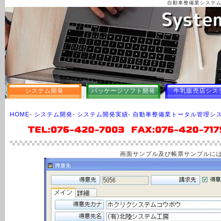
自動車整備業システム
システム開発
パッケージソフト開発
牛乳販売店シス
HOME
-
システム開発
-
システム開発実績
-
自動車整備業トータル管理シ
画面サンプル及び帳票サンプルに