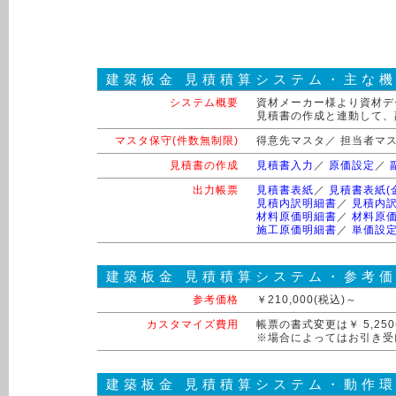
建築板金 見積積算システム・主な
システム概要
資材メーカー様より資材デ
見積書の作成と連動して
マスタ保守(件数無制限)
得意先マスタ／ 担当者マ
見積書の作成
見積書入力
／
原価設定
／
出力帳票
見積書表紙
／
見積書表紙(
見積内訳明細書
／
見積内訳
材料原価明細書
／
材料原価
施工原価明細書
／
単価設
建築板金 見積積算システム・参考
参考価格
￥210,000(税込)～
カスタマイズ費用
帳票の書式変更は￥ 5,2
※場合によってはお引き受
建築板金 見積積算システム・動作