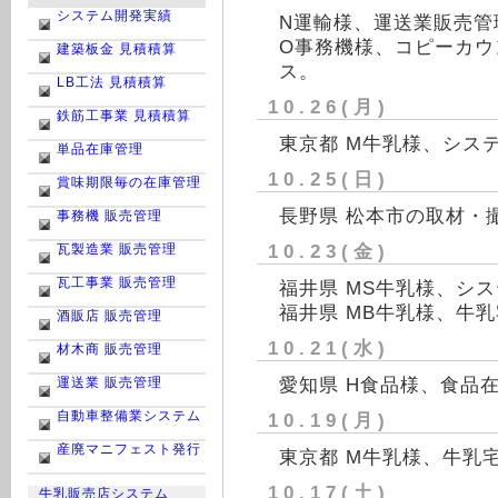
システム開発実績
N運輸様、運送業販売管
O事務機様、コピーカウ
建築板金 見積積算
ス。
LB工法 見積積算
10.26(月)
鉄筋工事業 見積積算
東京都 M牛乳様、シス
単品在庫管理
10.25(日)
賞味期限毎の在庫管理
長野県 松本市の取材・
事務機 販売管理
10.23(金)
瓦製造業 販売管理
瓦工事業 販売管理
福井県 MS牛乳様、シ
福井県 MB牛乳様、牛
酒販店 販売管理
10.21(水)
材木商 販売管理
愛知県 H食品様、食品
運送業 販売管理
自動車整備業システム
10.19(月)
産廃マニフェスト発行
東京都 M牛乳様、牛乳
10.17(土)
牛乳販売店システム