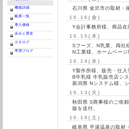
石川県 金沢市の取材・
機能詳細
帳票一覧
10.16(金)
導入価格
Y会計事務所様、商品在
歩みと歴史
10.15(木)
カタログ
Sフーズ、N乳業、両社
専用ブログ
N工業様、ホームページ
10.14(水)
Y製作所様、販売・仕入
B牛乳様 牛乳販売店シ
新潟県 Nシステム様、
10.13(火)
秋田県 S商事様のご依
版を送付。
10.10(土)
岐阜県 平湯温泉の取材