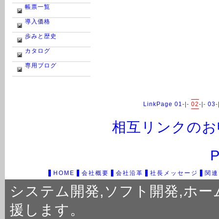
帳票一覧
導入価格
歩みと歴史
カタログ
専用ブログ
LinkPage 01
-|-
02
-|-
03
-
相互リンクのお
P
HOME
会社概要
会社沿革
社長メッセージ
関連
システム開発
,
ソフト開発
,
ホー
援します。