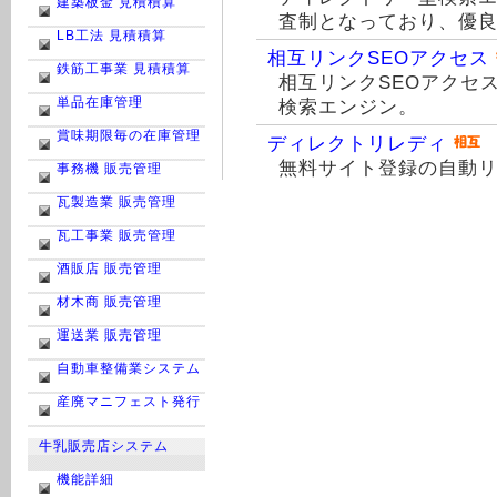
建築板金 見積積算
査制となっており、優
LB工法 見積積算
相互リンクSEOアクセス
鉄筋工事業 見積積算
相互リンクSEOアクセ
単品在庫管理
検索エンジン。
賞味期限毎の在庫管理
ディレクトリレディ
無料サイト登録の自動
事務機 販売管理
瓦製造業 販売管理
瓦工事業 販売管理
酒販店 販売管理
材木商 販売管理
運送業 販売管理
自動車整備業システム
産廃マニフェスト発行
牛乳販売店システム
機能詳細