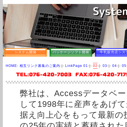
システム開発
パッケージソフト開発
牛乳販売店シス
HOME
-
相互リンク募集のご案内
-|-
LinkPage 01
-|-
02
-|-
03
-|-
04
-|-
05
弊社は、Accessデータ
して1998年に産声をあげ
据え向上心をもって最新の
の25年の実績と蓄積され