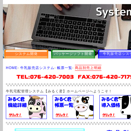
システム開発
パッケージソフト開発
牛乳販売店シス
HOME
-
牛乳販売店システム
-
帳票一覧
-
商品別売上明細
牛乳宅配管理システム【みるく君】ホームページへようこそ！