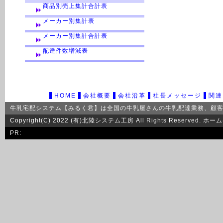
商品別売上集計合計表
メーカー別集計表
メーカー別集計合計表
配達件数増減表
HOME
会社概要
会社沿革
社長メッセージ
関連
牛乳宅配システム【みるく君】は全国の牛乳屋さんの
牛乳配達
業務、顧
Copyright(C) 2022 (有)北陸システム工房 All Rights Res
PR: