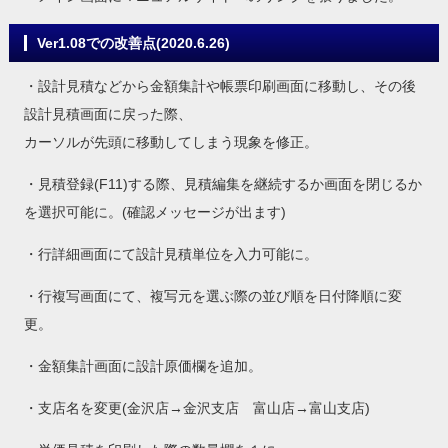
Ver1.08での改善点(2020.6.26)
・設計見積などから金額集計や帳票印刷画面に移動し、その後
設計見積画面に戻った際、
カーソルが先頭に移動してしまう現象を修正。
・見積登録(F11)する際、見積編集を継続するか画面を閉じるか
を選択可能に。(確認メッセージが出ます)
・行詳細画面にて設計見積単位を入力可能に。
・行複写画面にて、複写元を選ぶ際の並び順を日付降順に変
更。
・金額集計画面に設計原価欄を追加。
・支店名を変更(金沢店→金沢支店 富山店→富山支店)