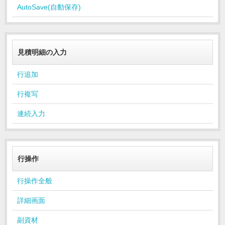
AutoSave(自動保存)
見積明細の入力
行追加
行複写
連続入力
行操作
行操作全般
詳細画面
副資材