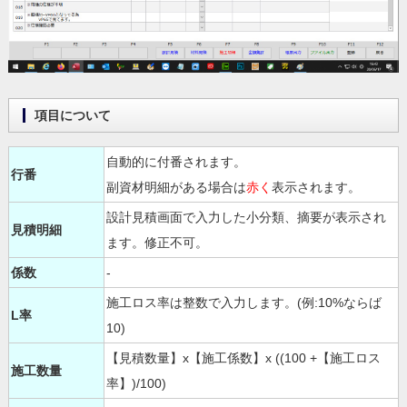
項目について
自動的に付番されます。
行番
副資材明細がある場合は
赤く
表示されます。
設計見積画面で入力した小分類、摘要が表示され
見積明細
ます。修正不可。
係数
-
施工ロス率は整数で入力します。(例:10%ならば
L率
10)
【見積数量】x【施工係数】x ((100 +【施工ロス
施工数量
率】)/100)